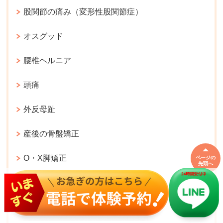
股関節の痛み（変形性股関節症）
オスグッド
腰椎ヘルニア
頭痛
外反母趾
産後の骨盤矯正
O・X脚矯正
ページの
先頭へ
起立性調節障害
首の痛み