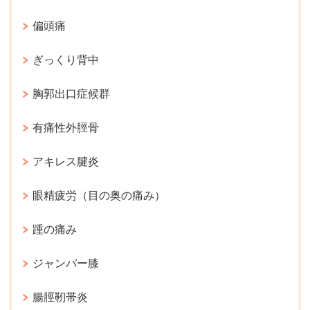
偏頭痛
ぎっくり背中
胸郭出口症候群
有痛性外脛骨
アキレス腱炎
眼精疲労（目の奥の痛み）
踵の痛み
ジャンパー膝
腸脛靭帯炎