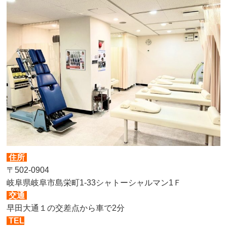
住所
〒502-0904
岐阜県岐阜市島栄町1-33シャトーシャルマン1Ｆ
交通
早田大通１の交差点から車で2分
TEL