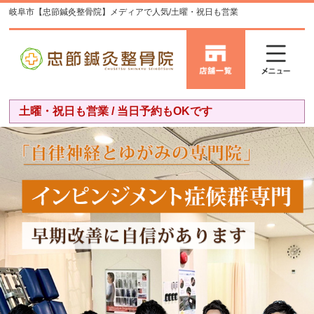
岐阜市【忠節鍼灸整骨院】メディアで人気/土曜・祝日も営業
土曜・祝日も営業 / 当日予約もOKです