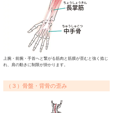
上腕・前腕・手首へと繋がる筋肉と筋膜が歪むと強く捻じ
れ、肩の動きに制限が掛かります。
（３）骨盤・背骨の歪み