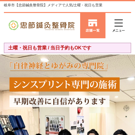
岐阜市【忠節鍼灸整骨院】メディアで人気/土曜・祝日も営業
土曜・祝日も営業 / 当日予約もOKです