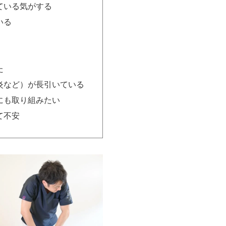
ている気がする
いる
た
炎など）が長引いている
にも取り組みたい
て不安