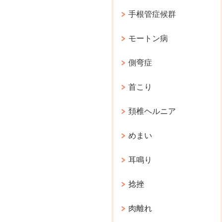
手根管症候群
モートン病
側弯症
首こり
頚椎ヘルニア
めまい
耳鳴り
捻挫
肉離れ