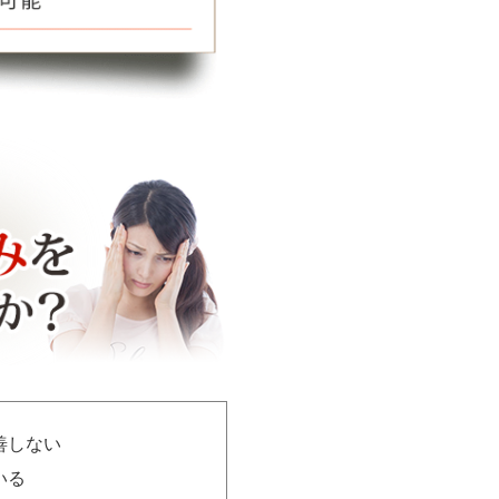
善しない
いる