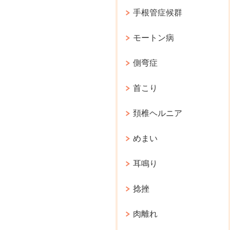
手根管症候群
モートン病
側弯症
首こり
頚椎ヘルニア
めまい
耳鳴り
捻挫
肉離れ