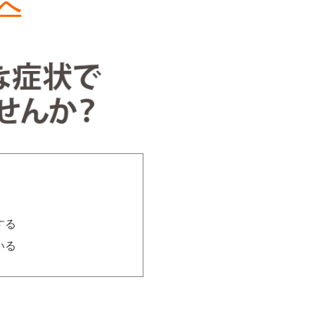
へ
する
いる