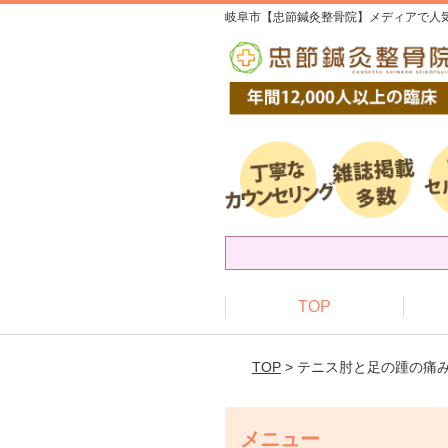
岐阜市【忠節鍼灸整骨院】メディアで人気
TOP
TOP
> テニス肘と足の踵の痛
メニュー