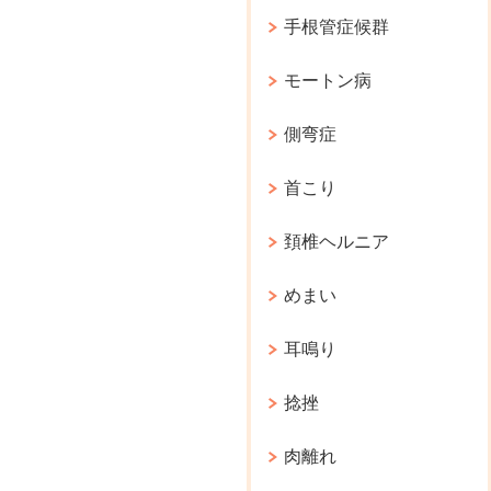
手根管症候群
モートン病
側弯症
首こり
頚椎ヘルニア
めまい
耳鳴り
捻挫
肉離れ