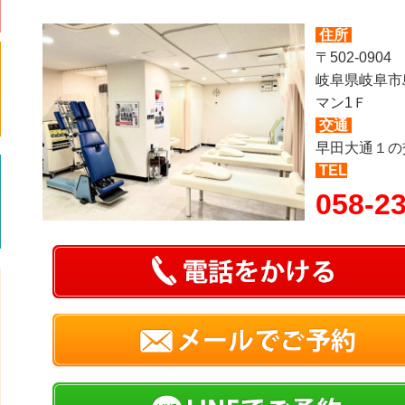
住所
〒502-0904
岐阜県岐阜市
マン1Ｆ
交通
早田大通１の
TEL
058-2