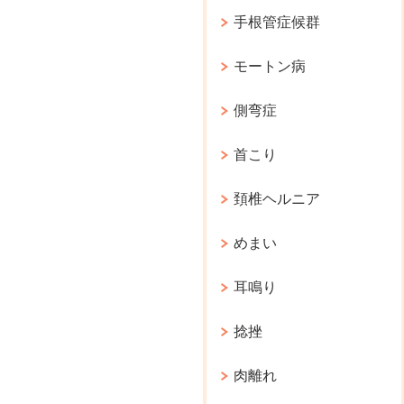
手根管症候群
モートン病
側弯症
首こり
頚椎ヘルニア
めまい
耳鳴り
捻挫
肉離れ