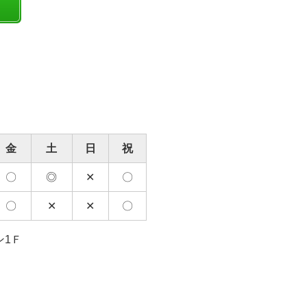
金
土
日
祝
〇
◎
✕
〇
〇
✕
✕
〇
ン1Ｆ