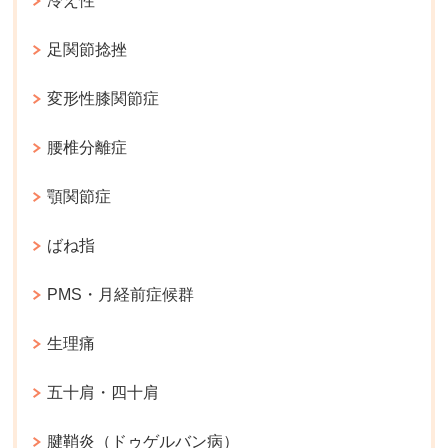
冷え性
足関節捻挫
変形性膝関節症
腰椎分離症
顎関節症
ばね指
PMS・月経前症候群
生理痛
五十肩・四十肩
腱鞘炎（ドゥゲルバン病）