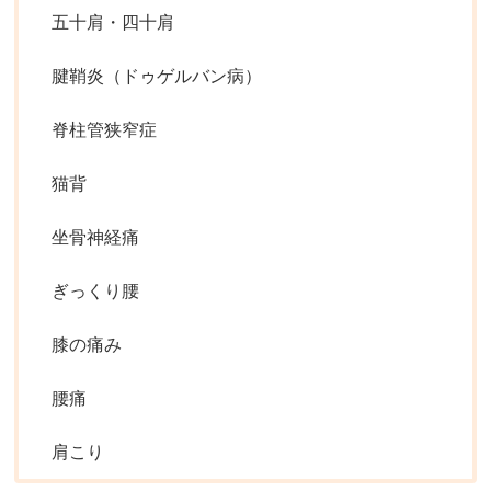
五十肩・四十肩
腱鞘炎（ドゥゲルバン病）
脊柱管狭窄症
猫背
坐骨神経痛
ぎっくり腰
膝の痛み
腰痛
肩こり