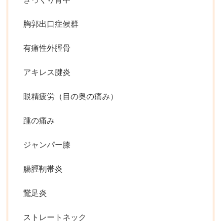
胸郭出口症候群
有痛性外脛骨
アキレス腱炎
眼精疲労（目の奥の痛み）
踵の痛み
ジャンパー膝
腸脛靭帯炎
鵞足炎
ストレートネック