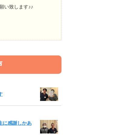
願い致します♪♪
声
す
生に感謝しかあ