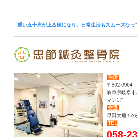
重い五十肩が上る様になり、日常生活もスムーズなっ
住所
〒502-0904
岐阜県岐阜市
マン1Ｆ
交通
早田大通１の
TEL
058-2