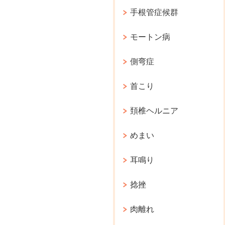
手根管症候群
モートン病
側弯症
首こり
頚椎ヘルニア
めまい
耳鳴り
捻挫
肉離れ