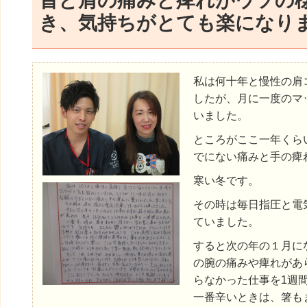
首と肩の痛みと痺れがウソの
き、気持ちがとても楽になり
私は何十年と慢性の肩
したが、月に一度のマ
いました。
ところがここ一年くら
でにない痛みと手の痺
寒い冬です。
その時は毎日指圧と電
ていました。
すると次の年の１月に
の腕の痛みや痺れがあ
らなかった仕事を1週
一番辛いときは、箸も