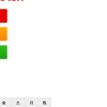
金
土
日
祝