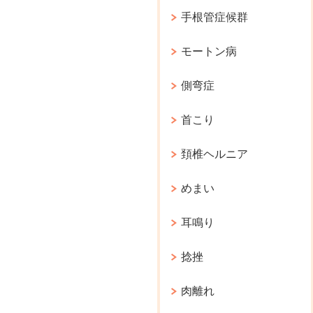
手根管症候群
モートン病
側弯症
首こり
頚椎ヘルニア
めまい
耳鳴り
捻挫
肉離れ