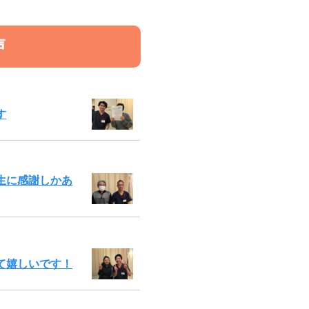
声
す
生に感謝しかあ
て嬉しいです！