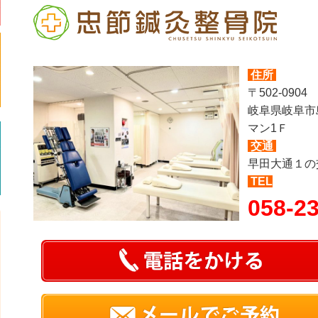
住所
〒502-0904
岐阜県岐阜市
マン1Ｆ
交通
早田大通１の
TEL
058-2