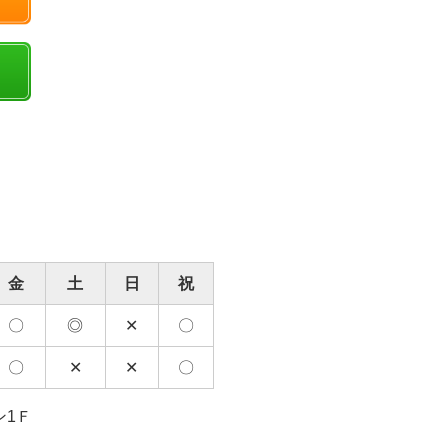
金
土
日
祝
〇
◎
✕
〇
〇
✕
✕
〇
ン1Ｆ