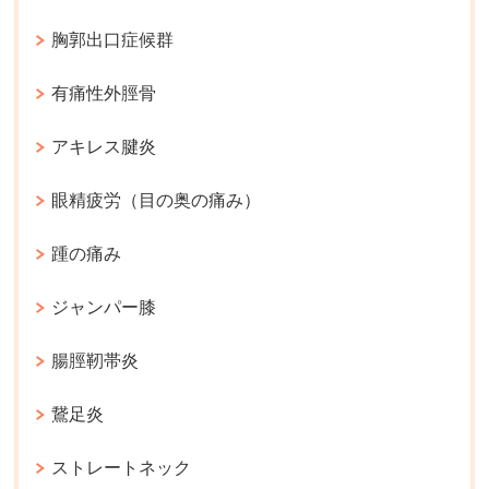
胸郭出口症候群
有痛性外脛骨
アキレス腱炎
眼精疲労（目の奥の痛み）
踵の痛み
ジャンパー膝
腸脛靭帯炎
鵞足炎
ストレートネック