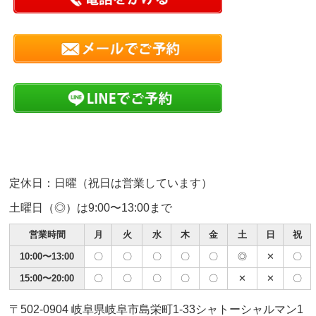
定休日：日曜（祝日は営業しています）
土曜日（◎）は9:00〜13:00まで
営業時間
月
火
水
木
金
土
日
祝
10:00〜13:00
〇
〇
〇
〇
〇
◎
✕
〇
15:00〜20:00
〇
〇
〇
〇
〇
✕
✕
〇
〒502-0904 岐阜県岐阜市島栄町1-33シャトーシャルマン1