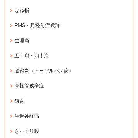
ばね指
PMS・月経前症候群
生理痛
五十肩・四十肩
腱鞘炎（ドゥゲルバン病）
脊柱管狭窄症
猫背
坐骨神経痛
ぎっくり腰