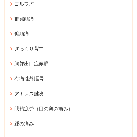
ゴルフ肘
群発頭痛
偏頭痛
ぎっくり背中
胸郭出口症候群
有痛性外脛骨
アキレス腱炎
眼精疲労（目の奥の痛み）
踵の痛み