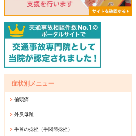
症状別メニュー
偏頭痛
外反母趾
手首の捻挫（手関節捻挫）