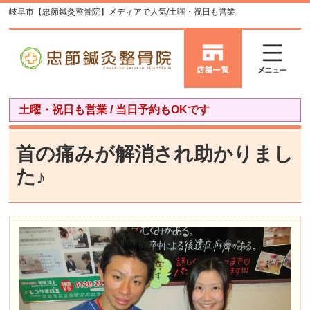
岐阜市【忠節鍼灸整骨院】メディアで人気/土曜・祝日も営業
土曜・祝日も営業 / 当日予約もOKです
首の痛みが解消され助かりまし
た♪