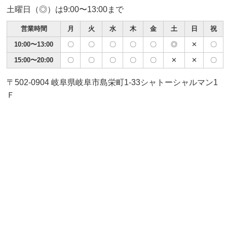
土曜日（◎）は9:00〜13:00まで
営業時間
月
火
水
木
金
土
日
祝
10:00〜13:00
〇
〇
〇
〇
〇
◎
✕
〇
15:00〜20:00
〇
〇
〇
〇
〇
✕
✕
〇
〒502-0904 岐阜県岐阜市島栄町1-33シャトーシャルマン1
Ｆ