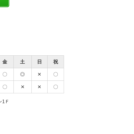
金
土
日
祝
〇
◎
✕
〇
〇
✕
✕
〇
ン1Ｆ