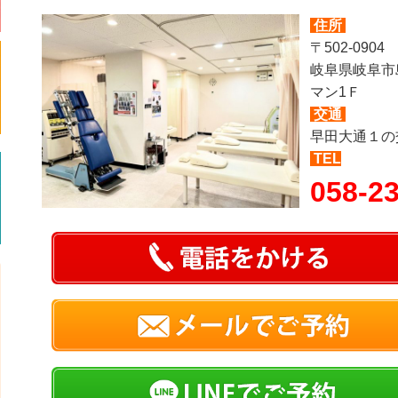
住所
〒502-0904
岐阜県岐阜市
マン1Ｆ
交通
早田大通１の
TEL
058-2