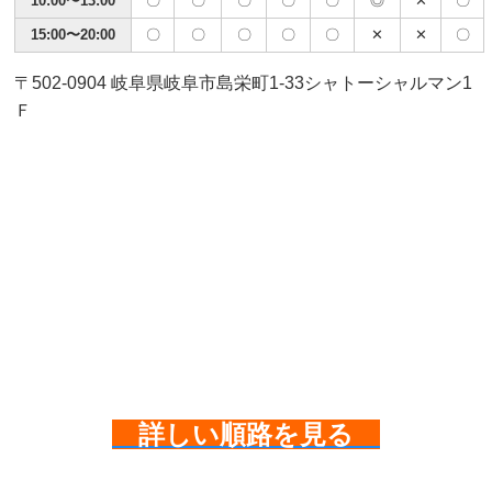
10:00〜13:00
〇
〇
〇
〇
〇
◎
✕
〇
15:00〜20:00
〇
〇
〇
〇
〇
✕
✕
〇
〒502-0904 岐阜県岐阜市島栄町1-33シャトーシャルマン1
Ｆ
詳しい順路を見る