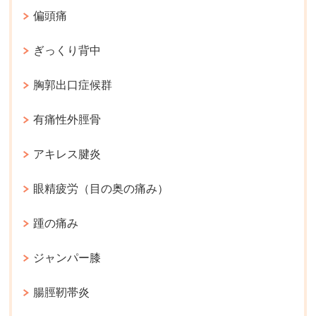
偏頭痛
ぎっくり背中
胸郭出口症候群
有痛性外脛骨
アキレス腱炎
眼精疲労（目の奥の痛み）
踵の痛み
ジャンパー膝
腸脛靭帯炎