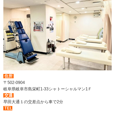
住所
〒502-0904
岐阜県岐阜市島栄町1-33シャトーシャルマン1Ｆ
交通
早田大通１の交差点から車で2分
TEL