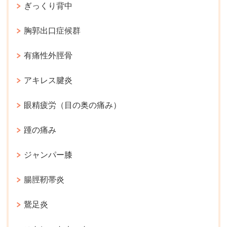
ぎっくり背中
胸郭出口症候群
有痛性外脛骨
アキレス腱炎
眼精疲労（目の奥の痛み）
踵の痛み
ジャンパー膝
腸脛靭帯炎
鵞足炎