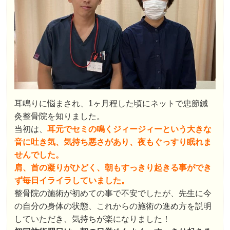
耳鳴りに悩まされ、1ヶ月程した頃にネットで忠節鍼
灸整骨院を知りました。
当初は、
耳元でセミの鳴くジィージィーという大きな
音に吐き気、気持ち悪さがあり、夜もぐっすり眠れま
せんでした。
肩、首の凝りがひどく、朝もすっきり起きる事ができ
ず毎日イライラしていました。
整骨院の施術が初めての事で不安でしたが、先生に今
の自分の身体の状態、これからの施術の進め方を説明
していただき、気持ちが楽になりました！