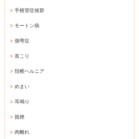
手根管症候群
モートン病
側弯症
首こり
頚椎ヘルニア
めまい
耳鳴り
捻挫
肉離れ