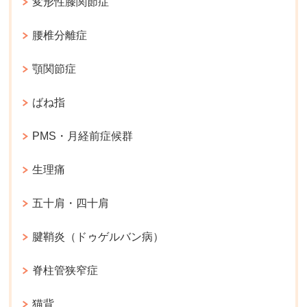
変形性膝関節症
腰椎分離症
顎関節症
ばね指
PMS・月経前症候群
生理痛
五十肩・四十肩
腱鞘炎（ドゥゲルバン病）
脊柱管狭窄症
猫背