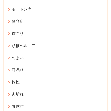
モートン病
側弯症
首こり
頚椎ヘルニア
めまい
耳鳴り
捻挫
肉離れ
野球肘