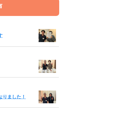
声
す
なりました！