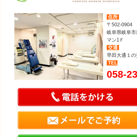
住所
〒502-0904
岐阜県岐阜市
マン1Ｆ
交通
早田大通１の
TEL
058-2