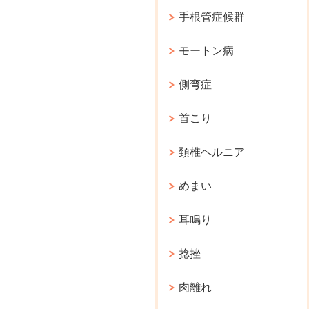
手根管症候群
モートン病
側弯症
首こり
頚椎ヘルニア
めまい
耳鳴り
捻挫
肉離れ