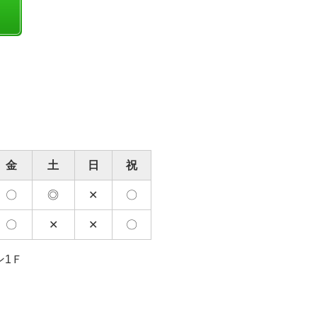
金
土
日
祝
〇
◎
✕
〇
〇
✕
✕
〇
ン1Ｆ