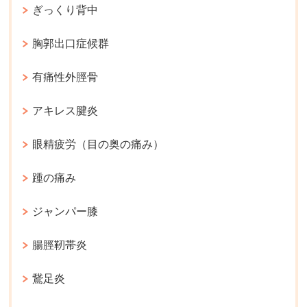
ぎっくり背中
胸郭出口症候群
有痛性外脛骨
アキレス腱炎
眼精疲労（目の奥の痛み）
踵の痛み
ジャンパー膝
腸脛靭帯炎
鵞足炎