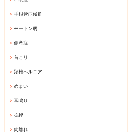
手根管症候群
モートン病
側弯症
首こり
頚椎ヘルニア
めまい
耳鳴り
捻挫
肉離れ